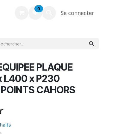
0
Se connecter
EQUIPEE PLAQUE
 L400 x P230
 POINTS CAHORS
r
uhaits