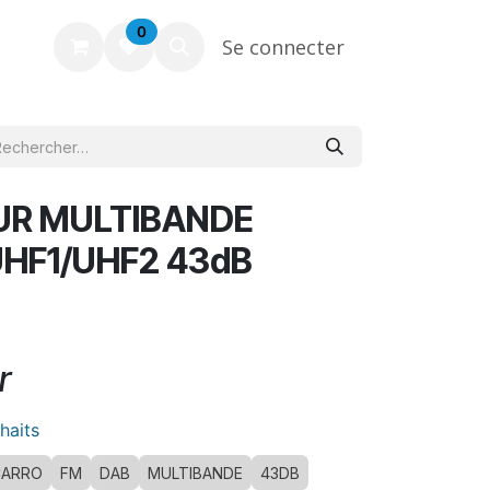
0
Se connecter
UR MULTIBANDE
UHF1/UHF2 43dB
r
uhaits
CARRO
FM
DAB
MULTIBANDE
43DB